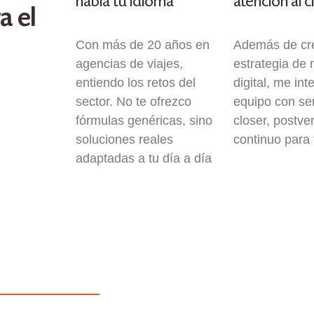
habla tu idioma
atención al c
a el
Con más de 20 años en
Además de cre
agencias de viajes,
estrategia de 
entiendo los retos del
digital, me int
sector. No te ofrezco
equipo con ser
fórmulas genéricas, sino
closer, postve
soluciones reales
continuo para 
adaptadas a tu día a día