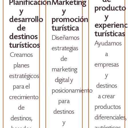
de
Planificación
Marketing
producto
y
y
y
desarrollo
promoción
experienc
de
turística
turísticas
destinos
Diseñamos
Ayudamos
turísticos
estrategias
a
Creamos
de
empresas
planes
marketing
y
estratégicos
digital y
destinos
para el
posicionamiento
a crear
crecimiento
para
productos
de
destinos
diferenciales,
destinos,
y