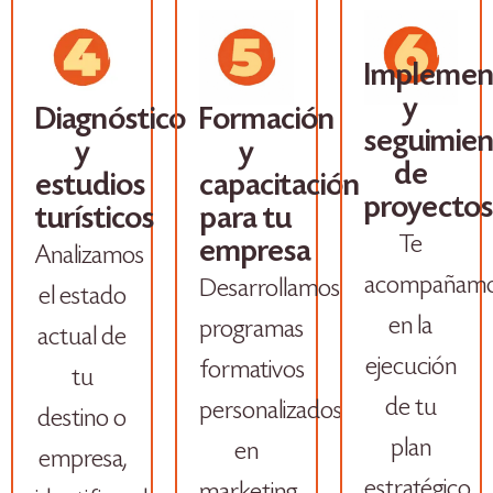
Implemen
y
Diagnóstico
Formación
seguimien
y
y
de
estudios
capacitación
proyectos
turísticos
para tu
Te
empresa
Analizamos
acompañam
Desarrollamos
el estado
en la
programas
actual de
ejecución
formativos
tu
de tu
personalizados
destino o
plan
en
empresa,
estratégico,