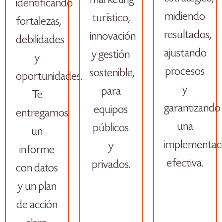
marketing
identificando
midiendo
turístico,
fortalezas,
resultados,
innovación
debilidades
ajustando
y gestión
y
procesos
sostenible,
oportunidades.
y
para
Te
garantizando
equipos
entregamos
una
públicos
un
implementac
y
informe
efectiva.
privados.
con datos
y un plan
de acción