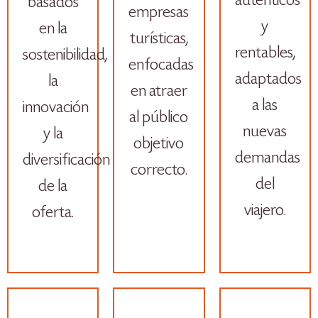
auténticos
basados
empresas
y
en la
turísticas,
rentables,
sostenibilidad,
enfocadas
adaptados
la
en atraer
a las
innovación
al público
nuevas
y la
objetivo
demandas
diversificación
correcto.
del
de la
viajero.
oferta.