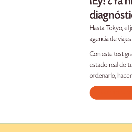
¡Ey! ¿Ya h
diagnósti
Hasta Tokyo, el 
agencia de viajes
Con este test gr
estado real de t
ordenarlo, hacer
Haz ahora tu te